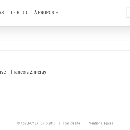
RS
LE BLOG
À PROPOS
rise – Francois Zimeray
© AdGENCY EXPERTS 2016 |
Plan du site
|
Mentions légales