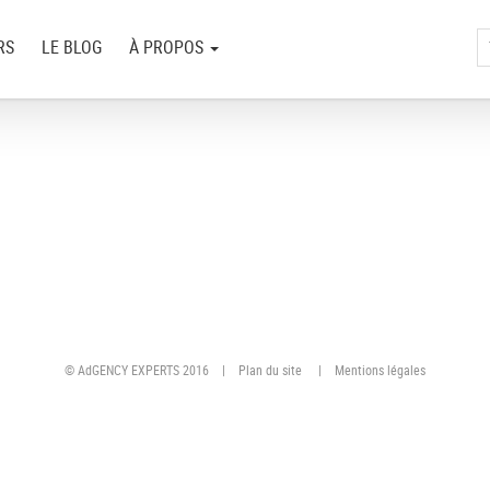
RS
LE BLOG
À PROPOS
© AdGENCY EXPERTS 2016 |
Plan du site
|
Mentions légales