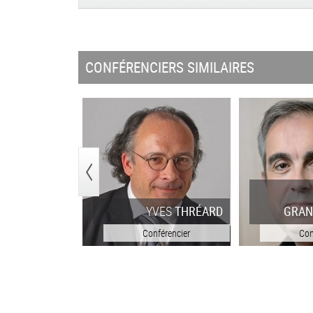
CONFÉRENCIERS SIMILAIRES
<
YVES
THRÉARD
GRAND
Conférencier
Confér