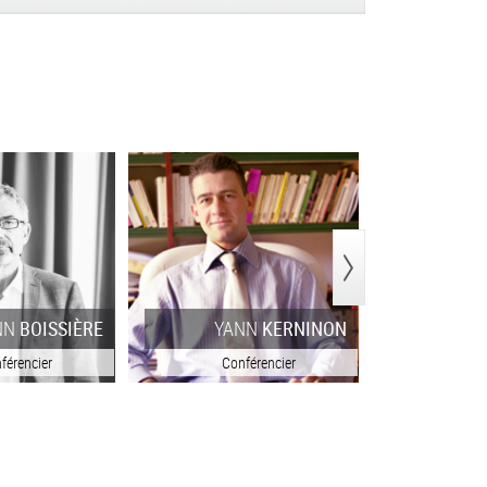
>
N
BOISSIÈRE
YANN
KERNINON
encier
Conférencier
Confér