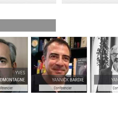
YVES
MONTAGNE
YANNICK
BARDIE
YAN
encier
Conférencier
Confér