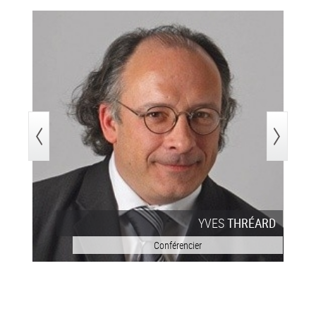
>
YVES
THRÉARD
Conférencier