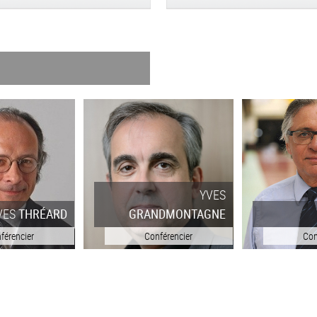
YVES
NDMONTAGNE
YVES
BAROU
Y
férencier
Conférencier
Con