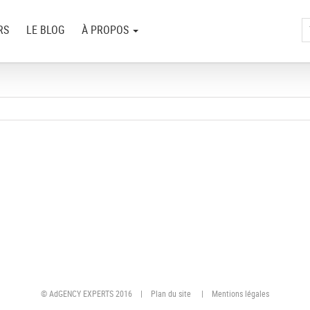
RS
LE BLOG
À PROPOS
© AdGENCY EXPERTS 2016 |
Plan du site
|
Mentions légales