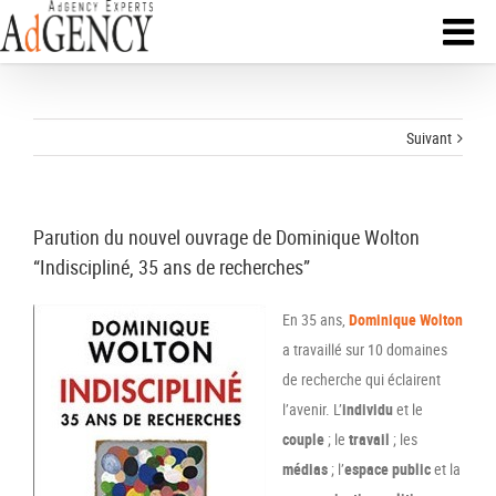
Suivant
Parution du nouvel ouvrage de Dominique Wolton
“Indiscipliné, 35 ans de recherches”
En 35 ans,
Dominique Wolton
a travaillé sur 10 domaines
de recherche qui éclairent
l’avenir. L’
individu
et le
couple
; le
travail
; les
médias
; l’
espace public
et la