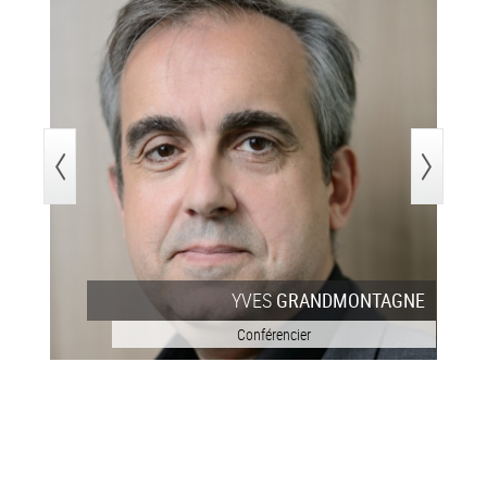
>
ARD
YVES
GRANDMONTAGNE
Conférencier