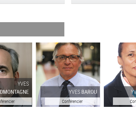
YVES
BAROU
YVELISE
LEBON
férencier
Conférencier
Con