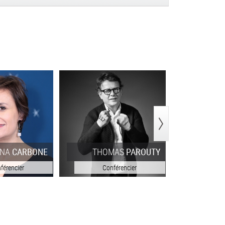
>
INA
CARBONE
THOMAS
PAROUTY
THOM
férencier
Conférencier
Con