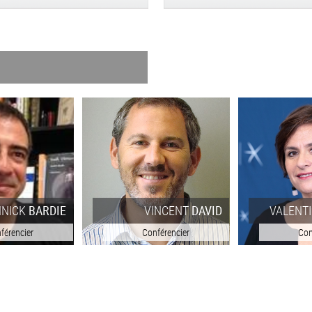
NNICK
BARDIE
VINCENT
DAVID
VALENT
férencier
Conférencier
Con