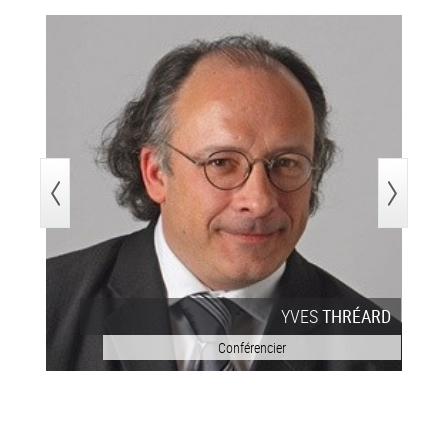
>
YVES
THRÉARD
Conférencier