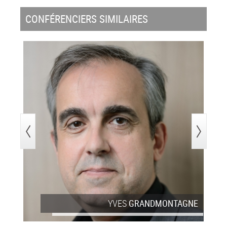
CONFÉRENCIERS SIMILAIRES
>
YVELISE
L
ANDMONTAGNE
Conférencier