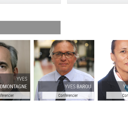
YVES
BAROU
YVELISE
LEBON
YA
férencier
Conférencier
Con