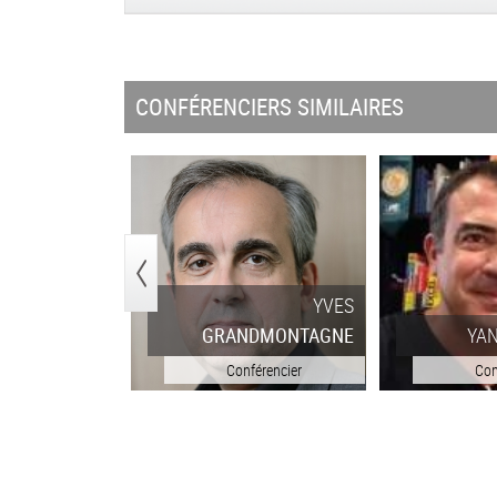
CONFÉRENCIERS SIMILAIRES
<
YVES
VES
THRÉARD
GRANDMONTAGNE
YA
férencier
Conférencier
Con