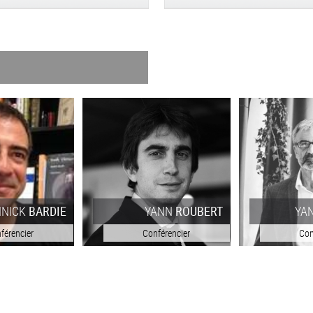
NNICK
BARDIE
YANN
ROUBERT
YA
férencier
Conférencier
Con