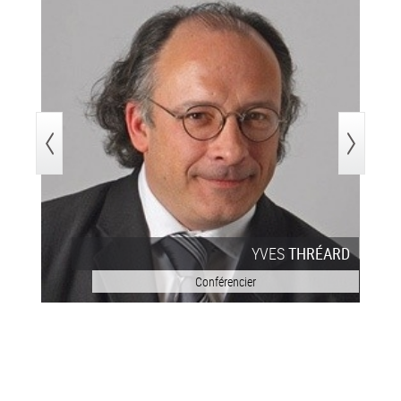
>
YVES
THRÉARD
Conférencier