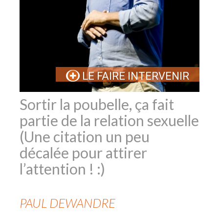
LE FAIRE INTERVENIR
Sortir la poubelle, ça fait
partie de la relation sexuelle
(Une citation un peu
décalée pour attirer
l’attention ! :)
PAUL
DEWANDRE