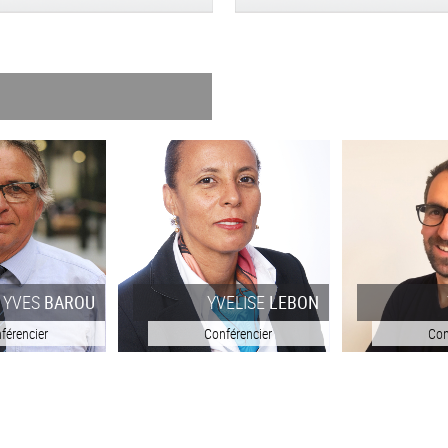
YVELISE
LEBON
YOHANN
ABY
Conférencier
Conférencier