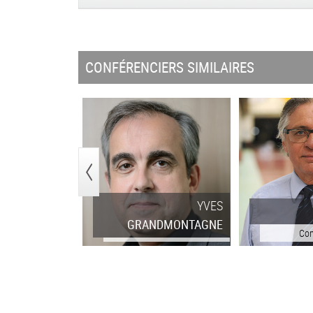
CONFÉRENCIERS SIMILAIRES
<
YVES
YVES
BAROU
GRANDMONTAGNE
Conférencier