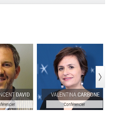
>
INCENT
DAVID
VALENTINA
CARBONE
THO
férencier
Conférencier
Con