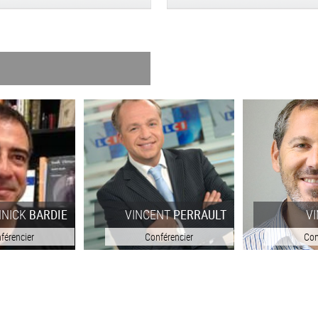
NNICK
BARDIE
VINCENT
PERRAULT
V
férencier
Conférencier
Con