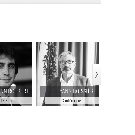
>
ANN
ROUBERT
YANN
BOISSIÈRE
férencier
Conférencier
Con