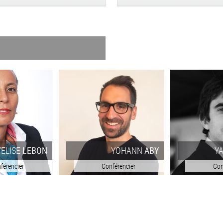
VELISE
LEBON
YOHANN
ABY
Y
férencier
Conférencier
Con