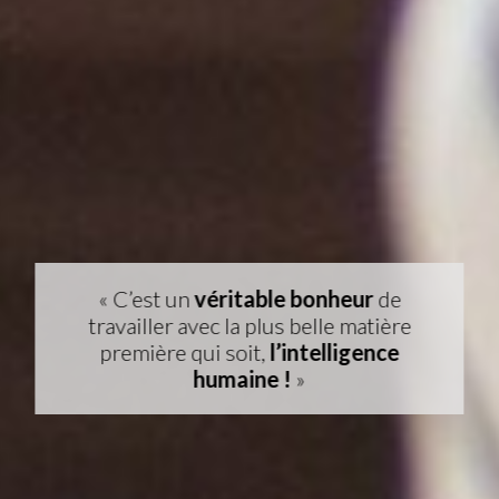
« C’est un
véritable bonheur
de
travailler avec la plus belle matière
première qui soit,
l’intelligence
humaine !
»