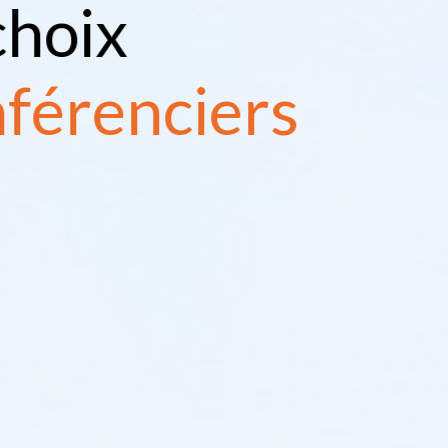
choix
nférenciers